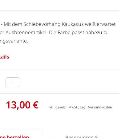
m - Mit dem Schiebevorhang Kaukasus weiß erwartet
rer Ausbrennerartikel. Die Farbe passt nahezu zu
ungsvariante.
ails
13,00 €
inkl. gesetzl. MwSt., zzgl.
Versandkosten
Reservieren &
ne bestellen