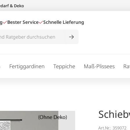
edarf & Deko
ig
Bester Service
Schnelle Lieferung
n
Fertiggardinen
Teppiche
Maß-Plissees
Ra
Schieb
Art.Nr.:
359072