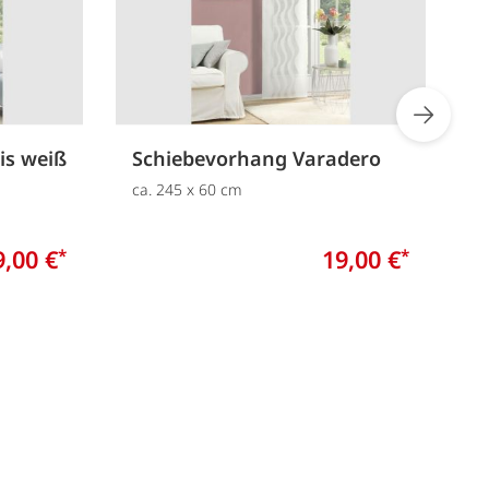
is weiß
Schiebevorhang Varadero
S
m
ca. 245 x 60 cm
c
9,00 €
19,00 €
*
*