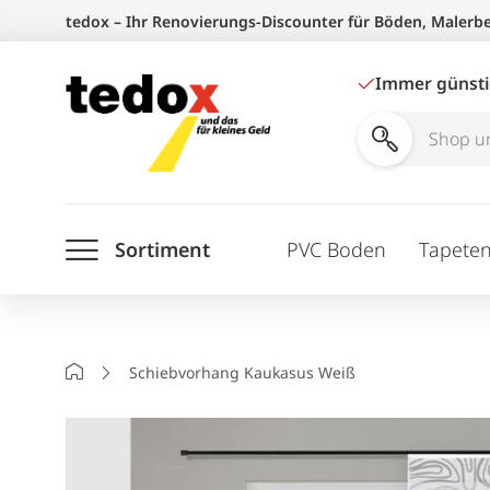
Zum
tedox – Ihr Renovierungs-Discounter für Böden, Malerb
Inhalt
springen
Immer günst
Shop
und
Ratgeber
Sortiment
PVC Boden
Tapete
durchsuchen
Startseite
Schiebvorhang Kaukasus Weiß