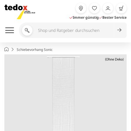
Zum
Inhalt
springen
Immer günstig
Bester Service
Shop
und
Ratgeber
Startseite
Schiebevorhang Sonic
durchsuchen