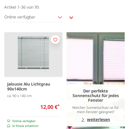
Artikel
1
-
36
von
95
Online verfügbar
Aufsteigend
sortieren
Merken
Jalousie Alu Lichtgrau
90x140cm
Der perfekte
Sonnenschutz für jedes
ca. 90 x 140 cm
Fenster
12,00 €
*
Welcher Sonnenschutz ist für
mein Fenster geeignet?
weiterlesen
Online verfügbar
In Filiale erhältlich