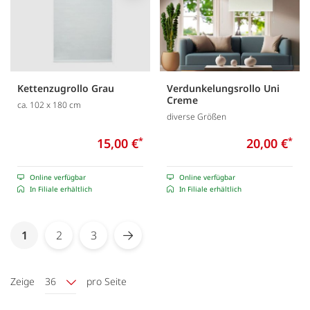
Kettenzugrollo Grau
Verdunkelungsrollo Uni
Creme
ca. 102 x 180 cm
diverse Größen
15,00 €
*
20,00 €
*
Online verfügbar
Online verfügbar
In Filiale erhältlich
In Filiale erhältlich
Seite
You're currently reading page
1
2
3
Seite
Seite
Seite
Weiter
Zeige
36
pro Seite