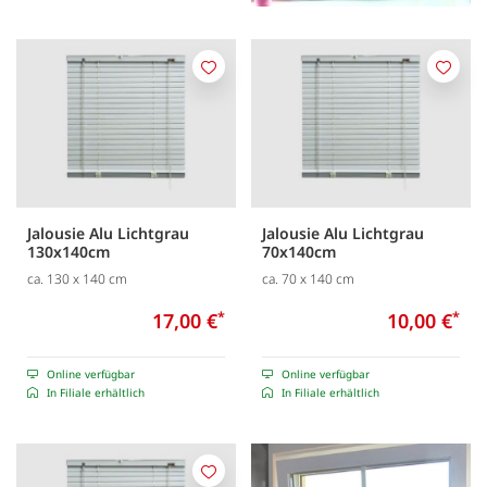
Merken
Merk
Jalousie Alu Lichtgrau
Jalousie Alu Lichtgrau
130x140cm
70x140cm
ca. 130 x 140 cm
ca. 70 x 140 cm
17,00 €
*
10,00 €
*
Online verfügbar
Online verfügbar
In Filiale erhältlich
In Filiale erhältlich
Merken