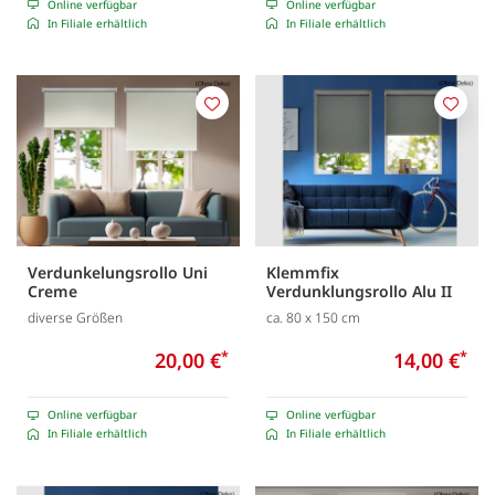
Online verfügbar
Online verfügbar
In Filiale erhältlich
In Filiale erhältlich
Merken
Merk
Verdunkelungsrollo Uni
Klemmfix
Creme
Verdunklungsrollo Alu II
diverse Größen
ca. 80 x 150 cm
20,00 €
*
14,00 €
*
Online verfügbar
Online verfügbar
In Filiale erhältlich
In Filiale erhältlich