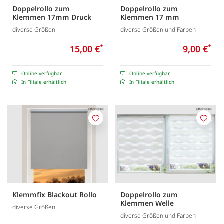
Doppelrollo zum
Doppelrollo zum
Klemmen 17mm Druck
Klemmen 17 mm
diverse Größen
diverse Größen und Farben
15,00 €
*
9,00 €
*
Online verfügbar
Online verfügbar
In Filiale erhältlich
In Filiale erhältlich
Merken
Merk
Klemmfix Blackout Rollo
Doppelrollo zum
Klemmen Welle
diverse Größen
diverse Größen und Farben