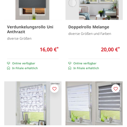
Verdunkelungsrollo Uni
Doppelrollo Melange
Anthrazit
diverse Größen und Farben
diverse Größen
16,00 €
*
20,00 €
*
Online verfügbar
Online verfügbar
In Filiale erhältlich
In Filiale erhältlich
Merken
Merk