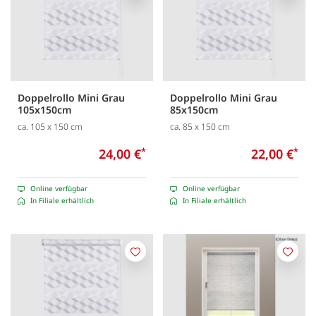
Doppelrollo Mini Grau
Doppelrollo Mini Grau
105x150cm
85x150cm
ca. 105 x 150 cm
ca. 85 x 150 cm
24,00 €
*
22,00 €
*
Online verfügbar
Online verfügbar
In Filiale erhältlich
In Filiale erhältlich
Merken
Merk