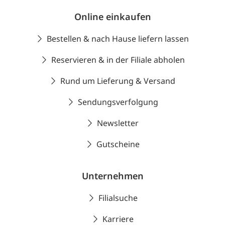
Online einkaufen
Bestellen & nach Hause liefern lassen
Reservieren & in der Filiale abholen
Rund um Lieferung & Versand
Sendungsverfolgung
Newsletter
Gutscheine
Unternehmen
Filialsuche
Karriere