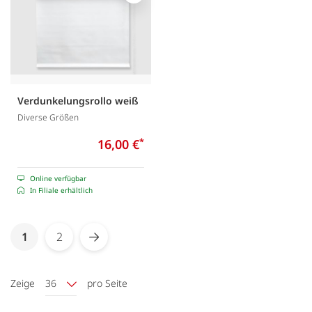
Merken
Verdunkelungsrollo weiß
Diverse Größen
16,00 €
*
Online verfügbar
In Filiale erhältlich
Seite
You're currently reading page
1
2
Seite
Seite
Weiter
Zeige
36
pro Seite