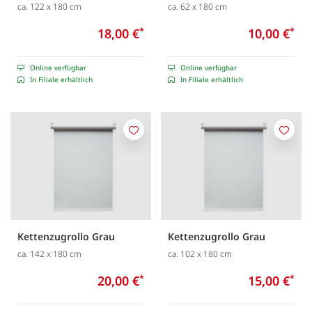
ca. 122 x 180 cm
ca. 62 x 180 cm
18,00 €
*
10,00 €
*
Online verfügbar
Online verfügbar
In Filiale erhältlich
In Filiale erhältlich
Merken
Merk
Kettenzugrollo Grau
Kettenzugrollo Grau
ca. 142 x 180 cm
ca. 102 x 180 cm
20,00 €
*
15,00 €
*