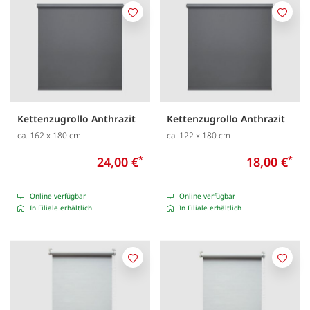
Merken
Merk
Kettenzugrollo Anthrazit
Kettenzugrollo Anthrazit
ca. 162 x 180 cm
ca. 122 x 180 cm
24,00 €
*
18,00 €
*
Online verfügbar
Online verfügbar
In Filiale erhältlich
In Filiale erhältlich
Merken
Merk