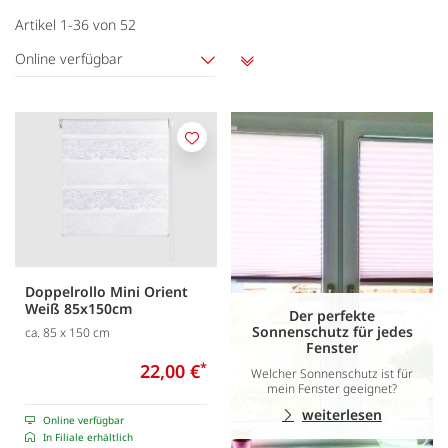
Artikel
1
-
36
von
52
Online verfügbar
Aufsteigend
sortieren
Merken
Doppelrollo Mini Orient
Weiß 85x150cm
Der perfekte
Sonnenschutz für jedes
ca. 85 x 150 cm
Fenster
22,00 €
*
Welcher Sonnenschutz ist für
mein Fenster geeignet?
weiterlesen
Online verfügbar
In Filiale erhältlich