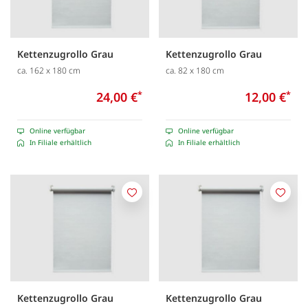
Kettenzugrollo Grau
Kettenzugrollo Grau
ca. 162 x 180 cm
ca. 82 x 180 cm
24,00 €
*
12,00 €
*
Online verfügbar
Online verfügbar
In Filiale erhältlich
In Filiale erhältlich
Merken
Merk
Kettenzugrollo Grau
Kettenzugrollo Grau