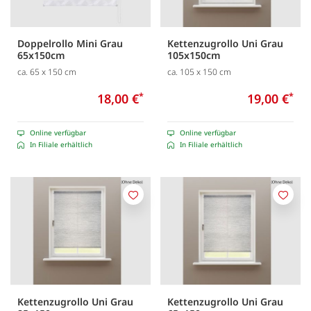
Doppelrollo Mini Grau
Kettenzugrollo Uni Grau
65x150cm
105x150cm
ca. 65 x 150 cm
ca. 105 x 150 cm
18,00 €
*
19,00 €
*
Online verfügbar
Online verfügbar
In Filiale erhältlich
In Filiale erhältlich
Merken
Merk
Kettenzugrollo Uni Grau
Kettenzugrollo Uni Grau