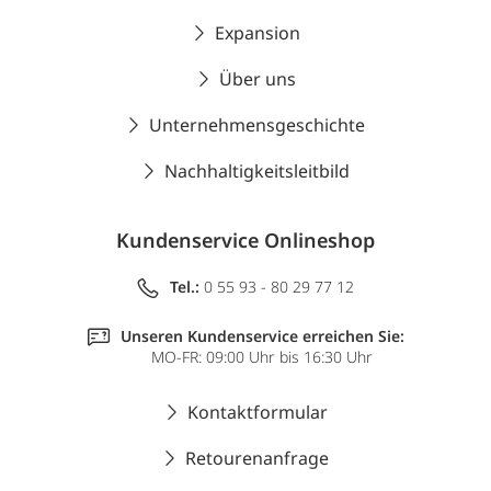
Expansion
Über uns
Unternehmensgeschichte
Nachhaltigkeitsleitbild
Kundenservice Onlineshop
Tel.:
0 55 93 - 80 29 77 12
Unseren Kundenservice erreichen Sie:
MO-FR: 09:00 Uhr bis 16:30 Uhr
Kontaktformular
Retourenanfrage