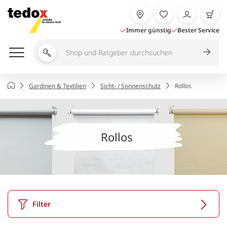
Zum
Inhalt
springen
Immer günstig
Bester Service
Shop
und
Ratgeber
Startseite
Gardinen & Textilien
Sicht- / Sonnenschutz
Rollos
durchsuchen
Rollos
Filter