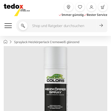
Zum
Inhalt
springen
Immer günstig
Bester Service
Shop
und
Ratgeber
Startseite
Spraylack Heizkörperlack Cremeweiß glänzend
durchsuchen