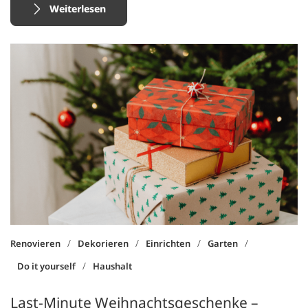
Weiterlesen
/
/
/
/
Renovieren
Dekorieren
Einrichten
Garten
/
Do it yourself
Haushalt
Last-Minute Weihnachtsgeschenke –