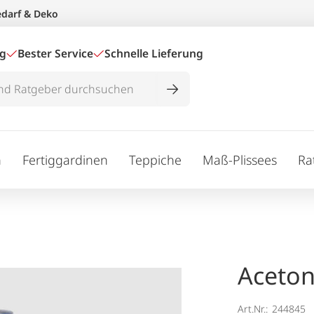
edarf & Deko
ig
Bester Service
Schnelle Lieferung
n
Fertiggardinen
Teppiche
Maß-Plissees
Ra
Aceton
Art.Nr.:
244845