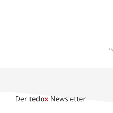
*A
Der
tedo
x
Newsletter