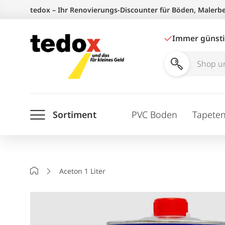
Zum
tedox – Ihr Renovierungs-Discounter für Böden, Malerb
Inhalt
springen
Immer günst
Shop
und
Ratgeber
Sortiment
PVC Boden
Tapete
durchsuchen
Startseite
Aceton 1 Liter