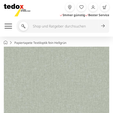
Zum
Inhalt
springen
Immer günstig
Bester Service
Shop
und
Ratgeber
Startseite
Papiertapete Textiloptik fein Hellgrün
durchsuchen