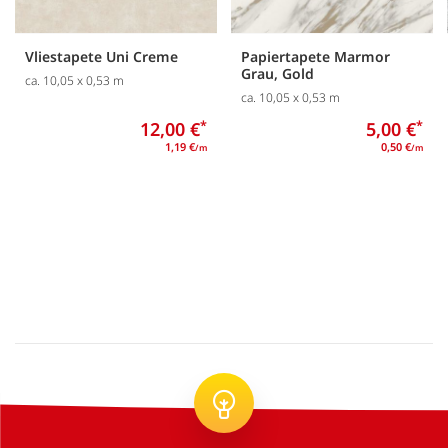
Vliestapete Uni Creme
Papiertapete Marmor
Grau, Gold
ca. 10,05 x 0,53 m
ca. 10,05 x 0,53 m
12,00 €
*
5,00 €
*
1,19 €
0,50 €
/m
/m