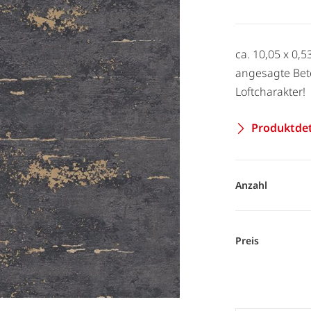
ca. 10,05 x 0,5
angesagte Bet
Loftcharakter!
Produktdet
Anzahl
Preis