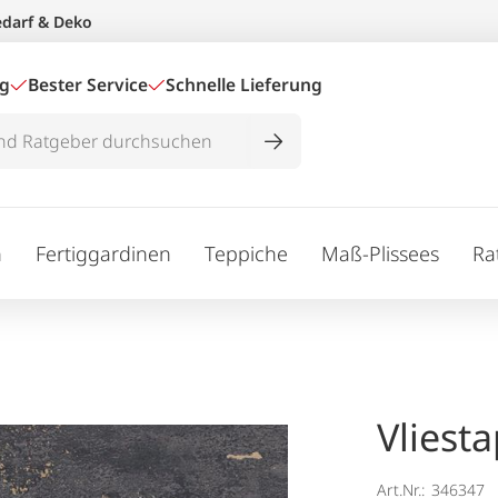
edarf & Deko
ig
Bester Service
Schnelle Lieferung
n
Fertiggardinen
Teppiche
Maß-Plissees
Ra
Vliest
Art.Nr.:
346347