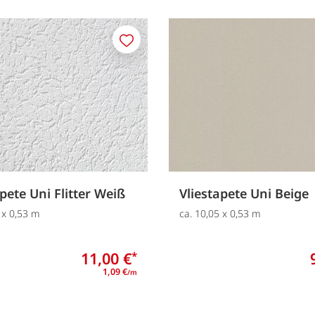
Merken
apete Uni Flitter Weiß
Vliestapete Uni Beige
 x 0,53 m
ca. 10,05 x 0,53 m
11,00 €
*
1,09 €
/m