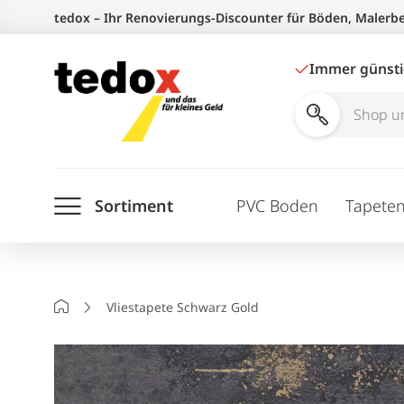
Zum
tedox – Ihr Renovierungs-Discounter für Böden, Malerb
Inhalt
springen
Immer günst
Shop
und
Ratgeber
Sortiment
PVC Boden
Tapete
durchsuchen
Startseite
Vliestapete Schwarz Gold