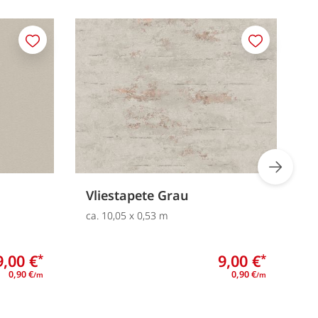
Merken
Merken
Vliestapete Grau
V
ca. 10,05 x 0,53 m
ca
9,00 €
9,00 €
*
*
0,90 €
0,90 €
/m
/m