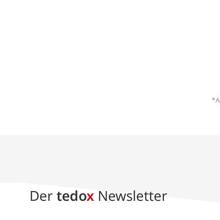
*A
Der
tedo
x
Newsletter