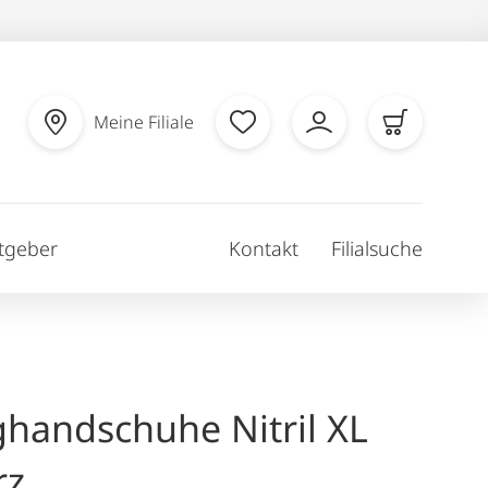
Meine Filiale
tgeber
Kontakt
Filialsuche
handschuhe Nitril XL
rz