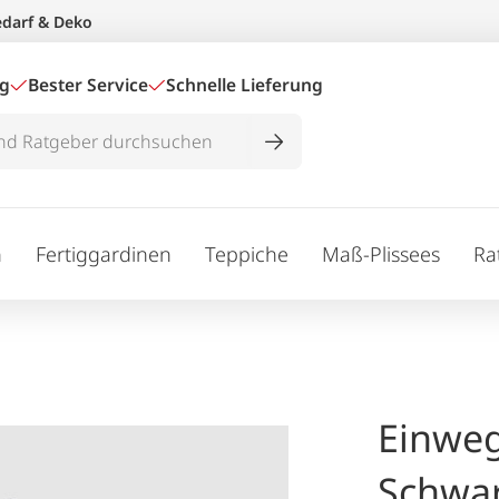
edarf & Deko
ig
Bester Service
Schnelle Lieferung
n
Fertiggardinen
Teppiche
Maß-Plissees
Ra
Einweg
Schwa