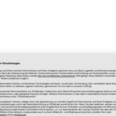
016, Typ B: K=Natriumhydroxid 40% (>480 Min), P=Was
erbraucherinformation EN ISO 374-5:2016
en
10,00 cm
24,00 cm