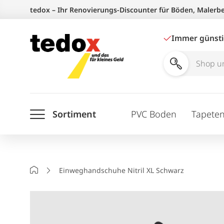
Zum
tedox – Ihr Renovierungs-Discounter für Böden, Malerb
Inhalt
springen
Immer günst
Shop
und
Ratgeber
Sortiment
PVC Boden
Tapete
durchsuchen
Startseite
Einweghandschuhe Nitril XL Schwarz