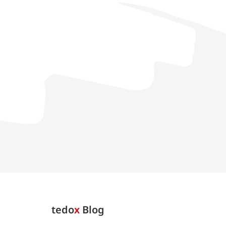
tedo
x
Blog