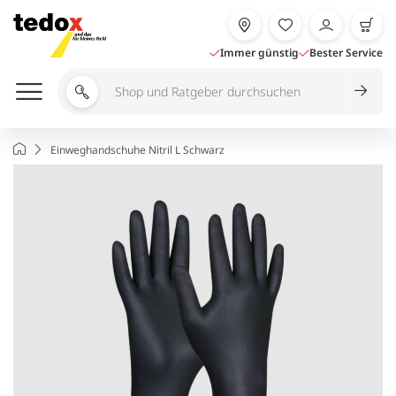
Zum
Inhalt
springen
Immer günstig
Bester Service
Shop
und
Ratgeber
Startseite
Einweghandschuhe Nitril L Schwarz
durchsuchen