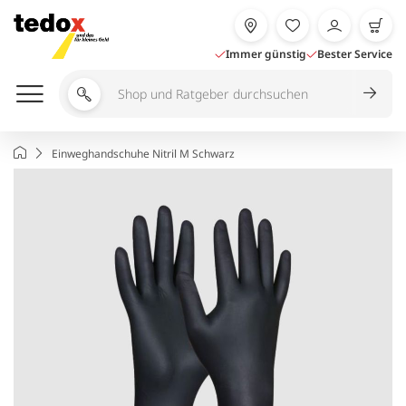
Zum
Inhalt
springen
Immer günstig
Bester Service
Shop
und
Ratgeber
Startseite
Einweghandschuhe Nitril M Schwarz
durchsuchen