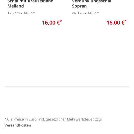
Schal mit Kräuselband
Verdunklungsschal
Mailand
Sopran
175 cm x 140 cm
ca. 175 x 140 cm
16,00 €
*
16,00 €
*
*Alle Preise in Euro, inkl. gesetzlicher Mehrwertsteuer, zzgl.
Versandkosten