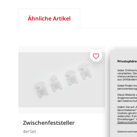
Ähnliche Artikel
Merken
Zwischenfeststeller
Röllch
4erSet
100erSet