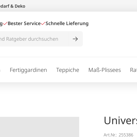
edarf & Deko
ig
Bester Service
Schnelle Lieferung
n
Fertiggardinen
Teppiche
Maß-Plissees
Ra
Univer
Art.Nr.:
255386