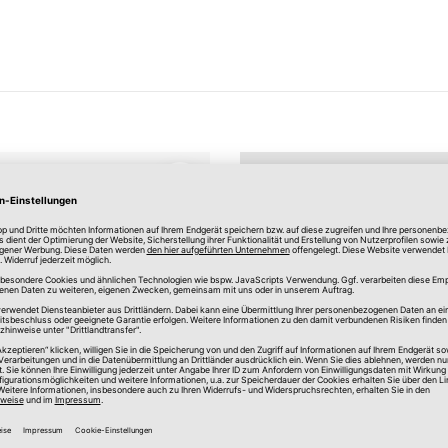
Merken
en
Ösengleiter
10er Pack