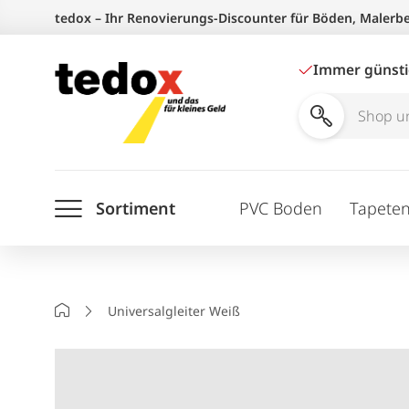
Zum
tedox – Ihr Renovierungs-Discounter für Böden, Malerb
Inhalt
springen
Immer günst
Shop
und
Ratgeber
Sortiment
PVC Boden
Tapete
durchsuchen
Startseite
Universalgleiter Weiß