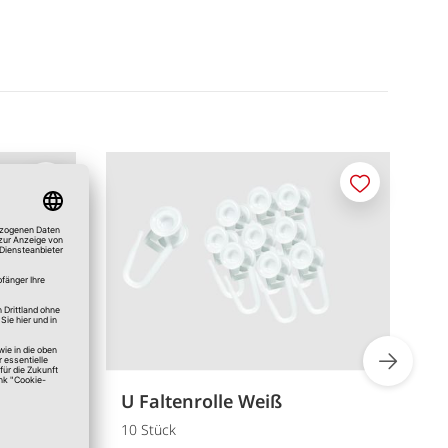
Merken
Merken
U Faltenrolle Weiß
K
10 Stück
5