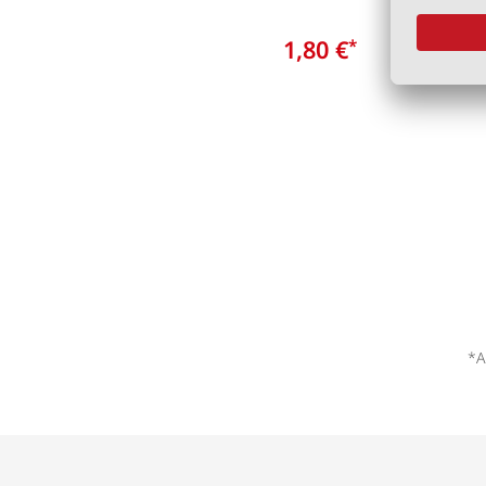
1,80 €
*
*A