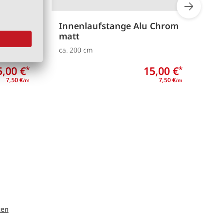
razit
Innenlaufstange Alu Chrom
I
matt
ca. 200 cm
c
5,00 €
15,00 €
*
*
7,50 €
7,50 €
/m
/m
ten