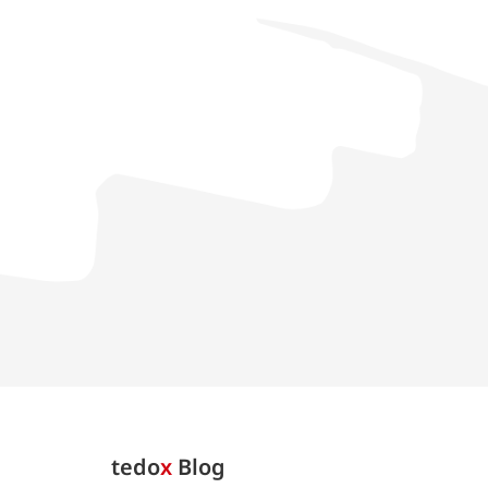
tedo
x
Blog