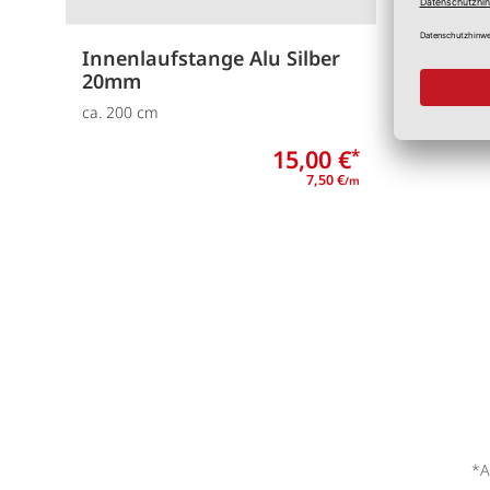
Innenlaufstange Alu Silber
U Schi
20mm
Praktisc
ca. 200 cm
15,00 €
*
7,50 €
/m
*A