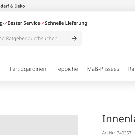
edarf & Deko
ig
Bester Service
Schnelle Lieferung
n
Fertiggardinen
Teppiche
Maß-Plissees
Ra
Innenl
Art.Nr.:
349357