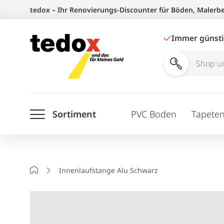
Zum
tedox – Ihr Renovierungs-Discounter für Böden, Malerb
Inhalt
springen
Immer günst
Shop
und
Ratgeber
Sortiment
PVC Boden
Tapete
durchsuchen
Startseite
Innenlaufstange Alu Schwarz