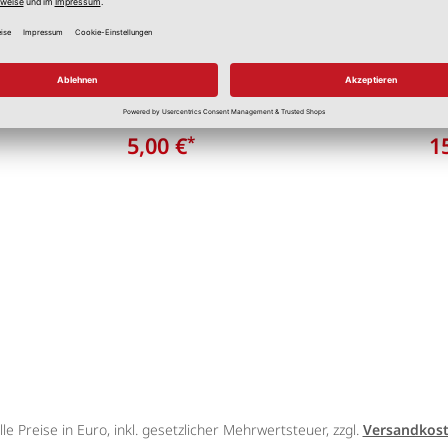
ene Weiß 200 cm
Innenlaufstange Anth
20mm
h und modern
ca. 200 cm
5,00 €
1
*
lle Preise in Euro, inkl. gesetzlicher Mehrwertsteuer, zzgl.
Versandkos