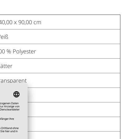
40,00 x 90,00 cm
eiß
00 % Polyester
lätter
ransparent
a
a
a
a