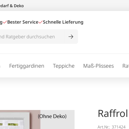
edarf & Deko
ig
Bester Service
Schnelle Lieferung
n
Fertiggardinen
Teppiche
Maß-Plissees
Ra
Raffro
Art.Nr.:
371424