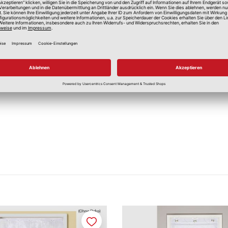
J
J
Merken