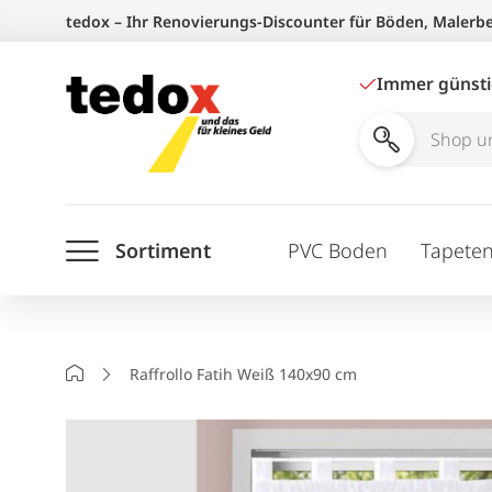
Zum
tedox – Ihr Renovierungs-Discounter für Böden, Malerb
Inhalt
springen
Immer günst
Shop
und
Ratgeber
Sortiment
PVC Boden
Tapete
durchsuchen
Startseite
Raffrollo Fatih Weiß 140x90 cm