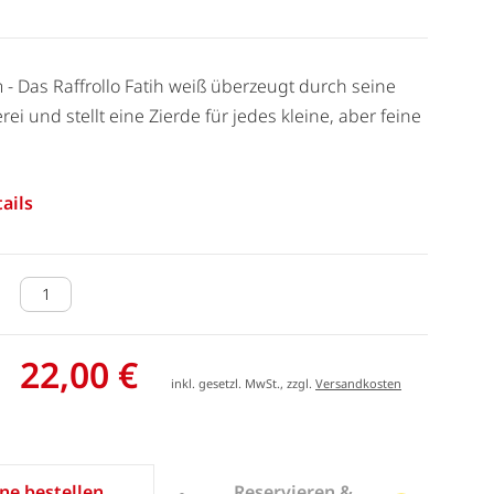
m - Das Raffrollo Fatih weiß überzeugt durch seine
rei und stellt eine Zierde für jedes kleine, aber feine
ails
22,00 €
inkl. gesetzl. MwSt., zzgl.
Versandkosten
Reservieren &
ne bestellen