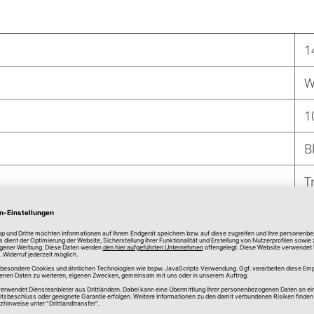
1
W
1
B
T
J
J
J
J