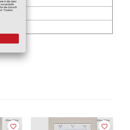
a
a
Merken
Merken