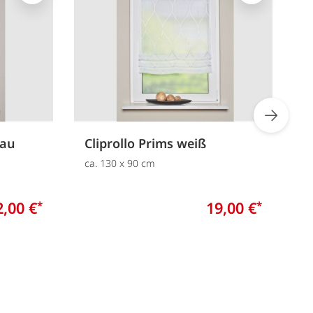
rau
Cliprollo Prims weiß
R
c
ca. 130 x 90 cm
c
2,00 €
19,00 €
*
*