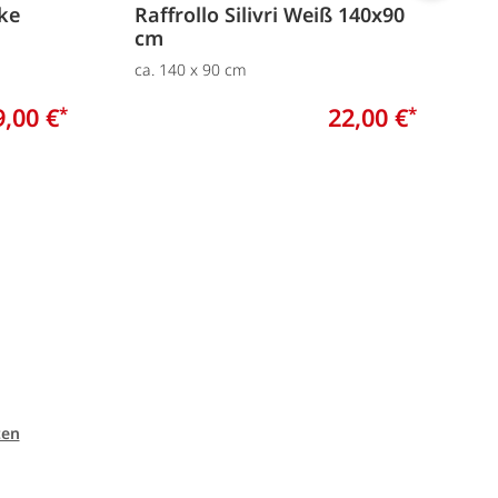
ke
Raffrollo Silivri Weiß 140x90
M
cm
a
ca. 140 x 90 cm
c
9,00 €
22,00 €
*
*
ten