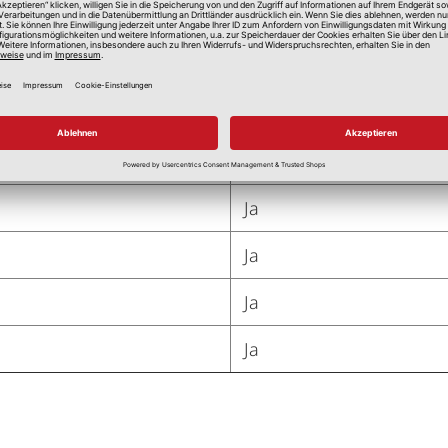
100 % Polyester
Ornamente
Transparent
Dekoration mit Haken fü
Ja
Ja
Ja
Ja