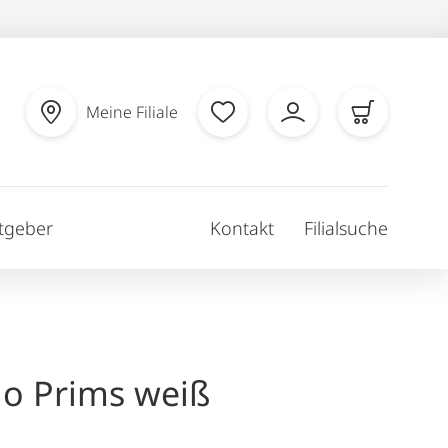
Meine Filiale
tgeber
Kontakt
Filialsuche
llo Prims weiß