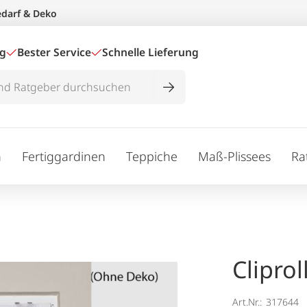
edarf & Deko
ig
Bester Service
Schnelle Lieferung
n
Fertiggardinen
Teppiche
Maß-Plissees
Ra
Clipro
Art.Nr.:
317644