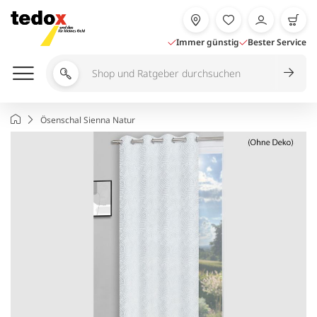
Zum
Inhalt
springen
Immer günstig
Bester Service
Shop
und
Ratgeber
Startseite
Ösenschal Sienna Natur
durchsuchen