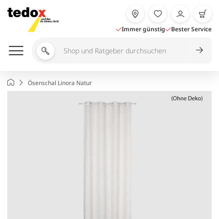
Zum
Inhalt
springen
Immer günstig
Bester Service
Shop
und
Ratgeber
Startseite
Ösenschal Linora Natur
durchsuchen