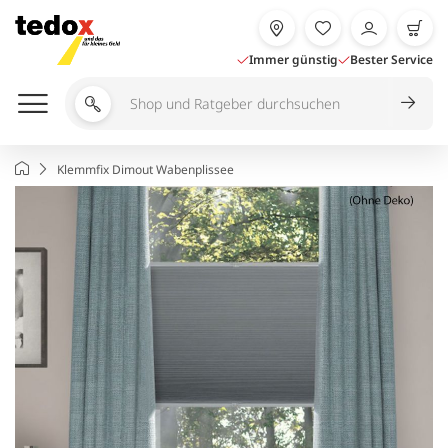
Zum
Inhalt
springen
Immer günstig
Bester Service
Shop
und
Ratgeber
Startseite
Klemmfix Dimout Wabenplissee
durchsuchen