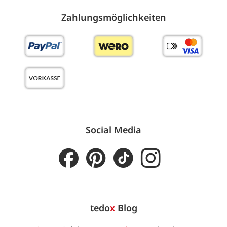
Zahlungs­möglich­keiten
Social Media
tedo
x
Blog