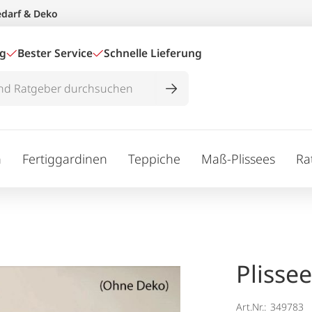
edarf & Deko
ig
Bester Service
Schnelle Lieferung
n
Fertiggardinen
Teppiche
Maß-Plissees
Ra
Plisse
Art.Nr.:
349783