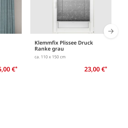
Klemmfix Plissee Druck
P
Ranke grau
c
ca. 110 x 150 cm
P
5,00 €
23,00 €
*
*