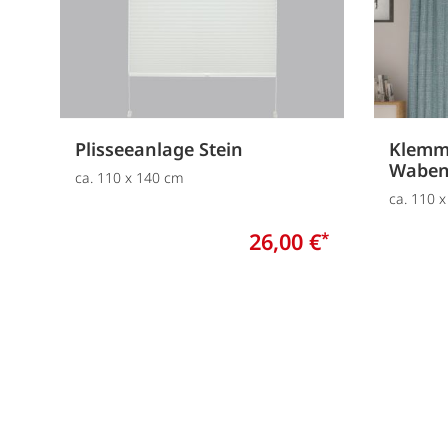
Plisseeanlage Stein
Klemm
Waben
ca. 110 x 140 cm
ca. 110 
26,00 €
*