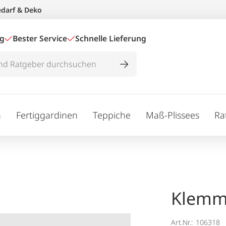
edarf & Deko
ig
Bester Service
Schnelle Lieferung
n
Fertiggardinen
Teppiche
Maß-Plissees
Ra
Klemm
Art.Nr.:
106318