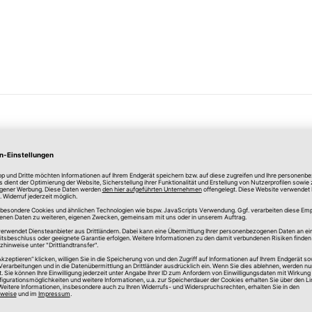
Merken
alter Doppelrollo
Seitenführungsschie