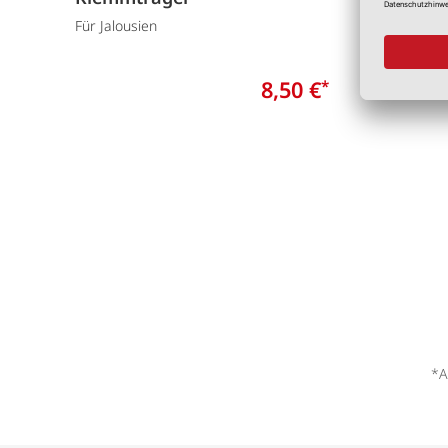
Weiß
Für Jalousien
2 Stück
8,50 €
*
*A