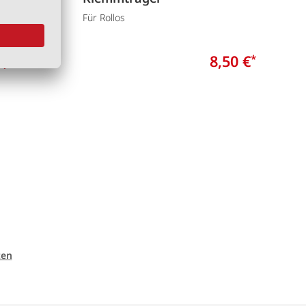
Für Rollos
Er
8,00 €
8,50 €
*
*
ten