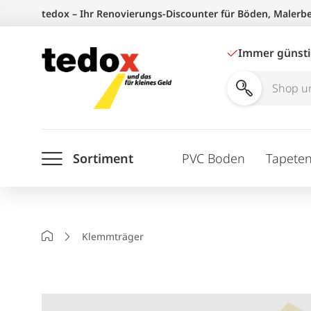
Zum
tedox – Ihr Renovierungs-Discounter für Böden, Malerb
Inhalt
springen
Immer günst
Shop
und
Ratgeber
Sortiment
PVC Boden
Tapete
durchsuchen
Startseite
Klemmträger