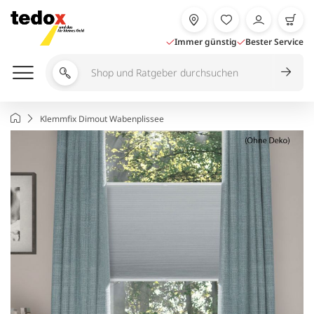
Zum
Inhalt
springen
Immer günstig
Bester Service
Shop
und
Ratgeber
Startseite
Klemmfix Dimout Wabenplissee
durchsuchen