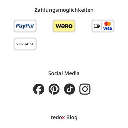
Zahlungs­möglich­keiten
Social Media
tedo
x
Blog