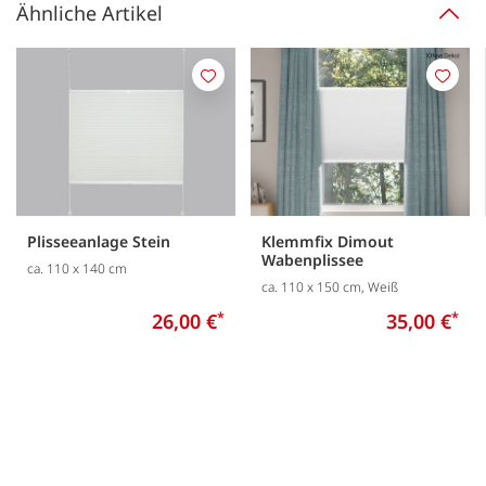
Ähnliche Artikel
Merken
Merk
Plisseeanlage Stein
Klemmfix Dimout
Wabenplissee
ca. 110 x 140 cm
ca. 110 x 150 cm, Weiß
26,00 €
*
35,00 €
*