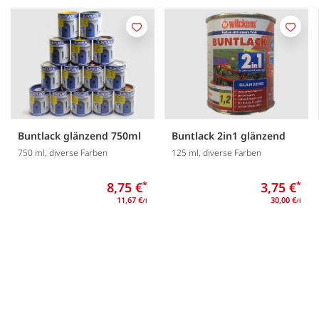
Merken
Merk
Buntlack glänzend 750ml
Buntlack 2in1 glänzend
750 ml, diverse Farben
125 ml, diverse Farben
8,75 €
*
3,75 €
*
11,67 €
30,00 €
/l
/l