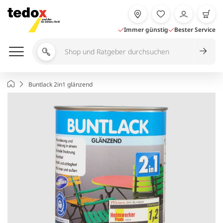
Zum
Inhalt
springen
Immer günstig
Bester Service
Shop
und
Ratgeber
Startseite
Buntlack 2in1 glänzend
durchsuchen