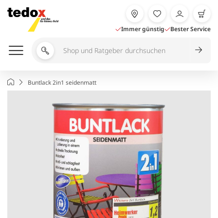
Zum
Inhalt
springen
Immer günstig
Bester Service
Shop
und
Ratgeber
Startseite
Buntlack 2in1 seidenmatt
durchsuchen