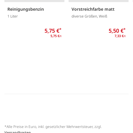
Reinigungsbenzin
Vorstreichfarbe matt
1 Liter
diverse Größen, Weiß
5,75 €
*
5,50 €
*
5,75 €
7,33 €
/l
/l
*Alle Preise in Euro, inkl. gesetzlicher Mehrwertsteuer, zzgl.
Versandkosten