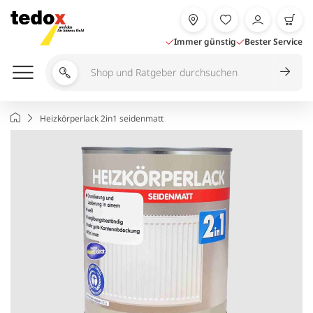
Zum
Inhalt
springen
Immer günstig
Bester Service
Shop
und
Ratgeber
Startseite
Heizkörperlack 2in1 seidenmatt
durchsuchen