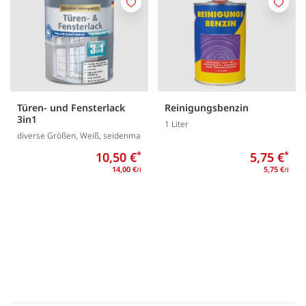
Merken
Merk
Türen- und Fensterlack
Reinigungsbenzin
3in1
1 Liter
diverse Größen, Weiß, seidenma
10,50 €
*
5,75 €
*
14,00 €
5,75 €
/l
/l