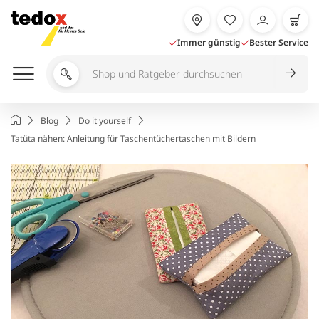
Zum
Inhalt
springen
Immer günstig
Bester Service
Shop
und
Ratgeber
Startseite
Blog
Do it yourself
durchsuchen
Tatüta nähen: Anleitung für Taschentüchertaschen mit Bildern