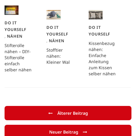
DO IT
DO IT
DO IT
YOURSELF
YOURSELF
YOURSELF
,
NÄHEN
,
NÄHEN
Kissenbezug
Stifterolle
nähen:
Stofftier
nähen – DIY-
Einfache
nähen:
Stifterolle
Anleitung
Kleiner Wal
einfach
zum Kissen
selber nähen
selber nähen
Älterer Beitrag
Neuer Beitrag