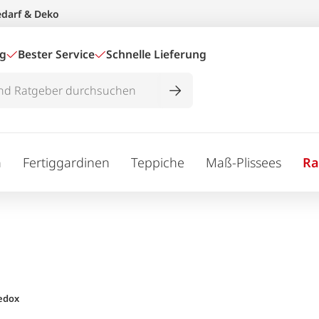
edarf & Deko
ig
Bester Service
Schnelle Lieferung
n
Fertiggardinen
Teppiche
Maß-Plissees
Ra
edox