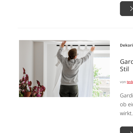
Dekor
Gard
Stil
von
ted
Gardi
ob ei
wirkt