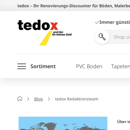
Zum
tedox – Ihr Renovierungs-Discounter für Böden, Malerb
Inhalt
springen
Immer günst
Shop
und
Ratgeber
Sortiment
PVC Boden
Tapete
durchsuchen
Startseite
Blog
tedox Redaktionsteam
Über t