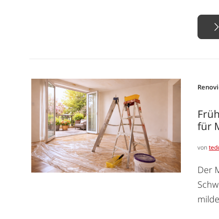
Renov
Früh
für 
von
ted
Der M
Schwu
mild