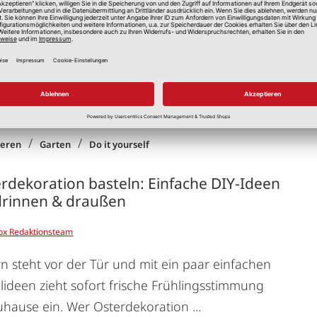
kranz. Wer glaubt, dafür brauche man ...
Weiterlesen
/
/
ieren
Garten
Do it yourself
rdekoration basteln: Einfache DIY-Ideen
drinnen & draußen
ox Redaktionsteam
n steht vor der Tür und mit ein paar einfachen
lideen zieht sofort frische Frühlingsstimmung
uhause ein. Wer Osterdekoration ...