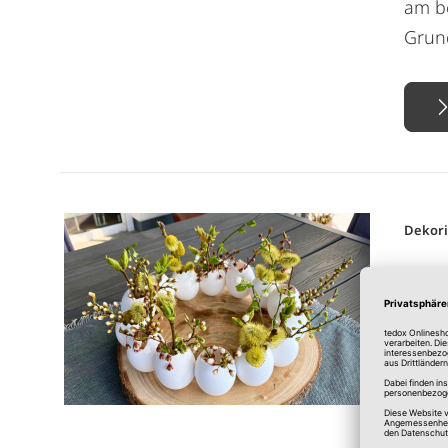
am be
Grund
Dekor
Oste
Eier
von
ted
Oster
ist s