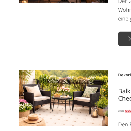
Der 
Wohnz
eine 
Dekor
Balk
Chec
von
ted
Den 