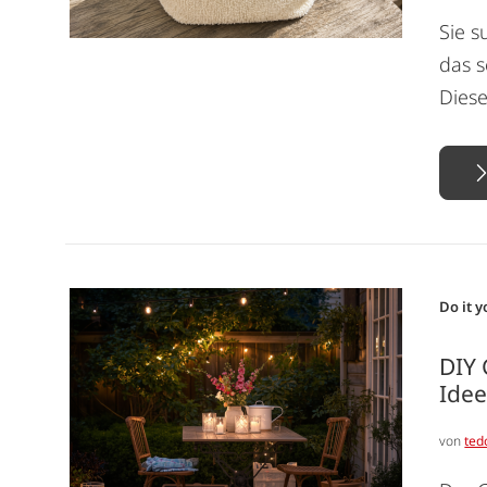
Sie s
das s
Diese
Do it y
DIY
Ide
von
ted