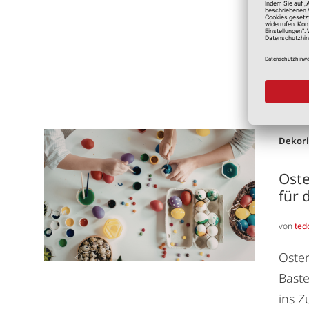
Oster
Dekor
Oste
für 
von
ted
Oster
Baste
ins Z