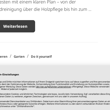
sten mit einem klaren Plan – von der
reinigung über die Holzpflege bis hin zum ...
Weiterlesen
/
/
ieren
Garten
Do it yourself
rkranz DIY: Frühlingsdeko aus
schalen selber machen
ox Redaktionsteam
n steht vor der Tür – und kaum ein DIY-Projekt
o stimmungsvoll wie ein selbst gemachter