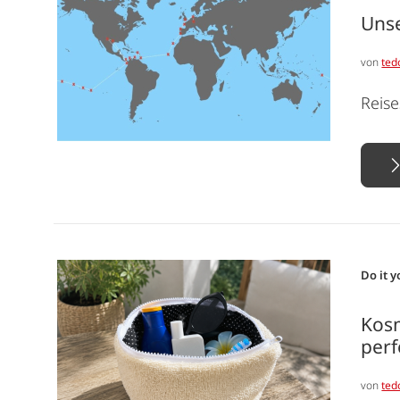
Unse
von
ted
Reise
Do it y
Kosm
per
von
ted