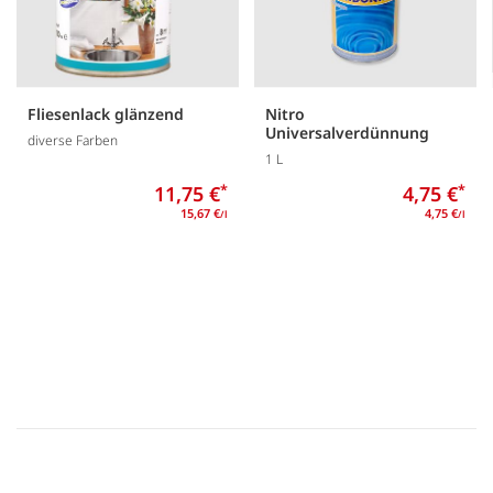
Fliesenlack glänzend
Nitro
Universalverdünnung
diverse Farben
1 L
11,75 €
*
4,75 €
*
15,67 €
4,75 €
/l
/l