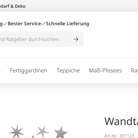
edarf & Deko
ig
Bester Service
Schnelle Lieferung
n
Fertiggardinen
Teppiche
Maß-Plissees
Ra
Wandta
Art.Nr.:
301123