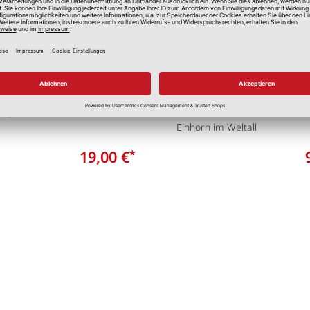
ttoo XXL Fußball
Wandtattoo Einhorn 
Stars
x 1,80 m
Einhorn im Weltall
19,00 €
*