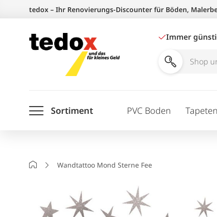
Zum
tedox – Ihr Renovierungs-Discounter für Böden, Malerb
Inhalt
springen
Immer günst
Shop
und
Ratgeber
Sortiment
PVC Boden
Tapete
durchsuchen
Startseite
Wandtattoo Mond Sterne Fee