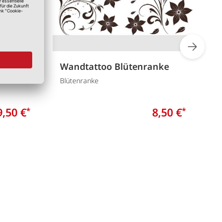
und
Wandtattoo Blütenranke
W
Blütenranke
3
9,50 €
8,50 €
*
*