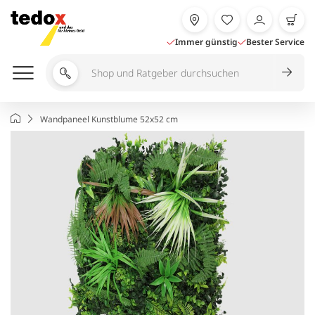
Zum
Inhalt
springen
Immer günstig
Bester Service
Shop
und
Ratgeber
Startseite
Wandpaneel Kunstblume 52x52 cm
durchsuchen