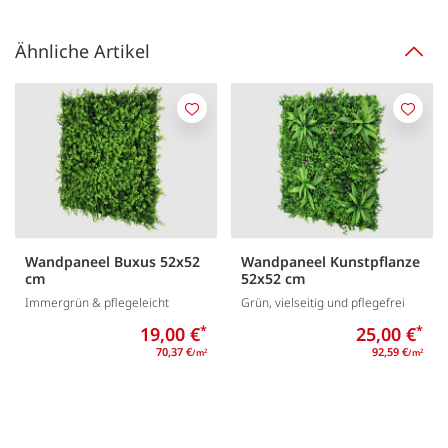
Ähnliche Artikel
Merken
Merk
Wandpaneel Buxus 52x52
Wandpaneel Kunstpflanze
cm
52x52 cm
Immergrün & pflegeleicht
Grün, vielseitig und pflegefrei
19,00 €
*
25,00 €
*
70,37 €
92,59 €
/m
/m
2
2