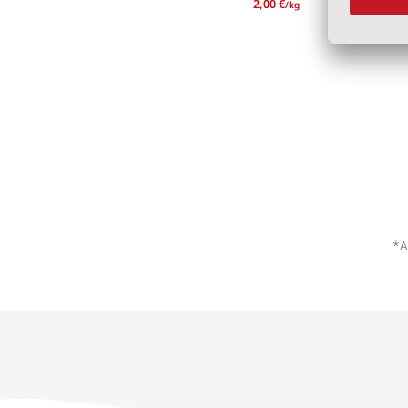
2,00 €
/kg
*A