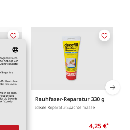
Merken
Merken
nen
Rauhfaser-Reparatur 330 g
F
Ideale ReparaturSpachtelmasse
fü
2,75 €
4,25 €
*
*