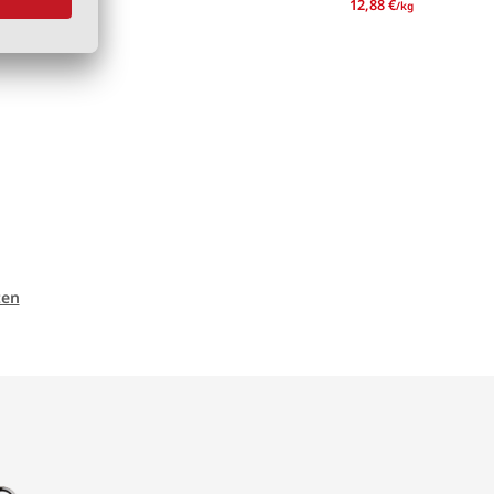
2,75 €
12,88 €
/kg
/kg
ten