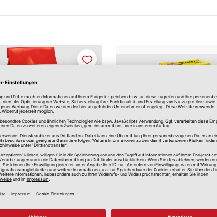
Merken
 & Füllspachtel
Spachtelmasse für In
ca. 1 kg
8,25 €
*