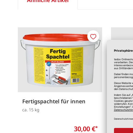
Merken
Fertigspachtel für innen
Glätt-
ca. 15 kg
5 kg
30,00 €
*