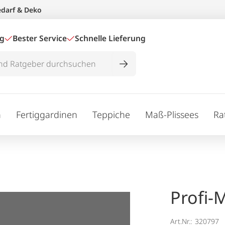
edarf & Deko
ig
Bester Service
Schnelle Lieferung
n
Fertiggardinen
Teppiche
Maß-Plissees
Ra
Profi-
Art.Nr.:
320797