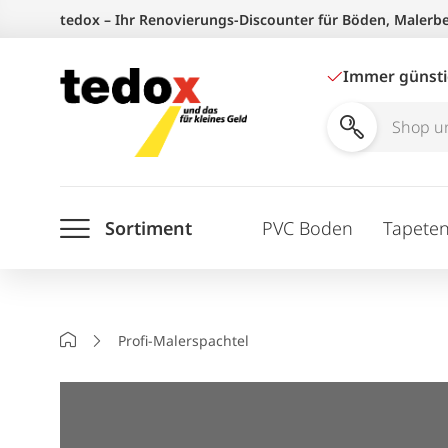
Zum
tedox – Ihr Renovierungs-Discounter für Böden, Malerb
Inhalt
springen
Immer günst
Shop
und
Ratgeber
Sortiment
PVC Boden
Tapete
durchsuchen
Startseite
Profi-Malerspachtel