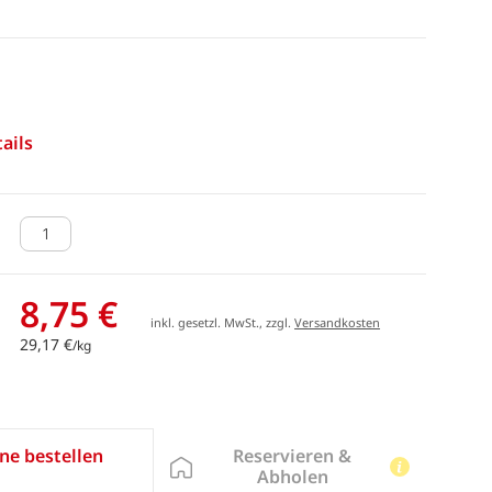
ails
8,75 €
inkl. gesetzl. MwSt., zzgl.
Versandkosten
29,17 €
/kg
Reservieren &
ne bestellen
Abholen