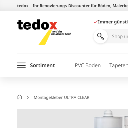
Zum
tedox – Ihr Renovierungs-Discounter für Böden, Malerb
Inhalt
springen
Immer günst
Shop
und
Ratgeber
Sortiment
PVC Boden
Tapete
durchsuchen
Startseite
Montagekleber ULTRA CLEAR