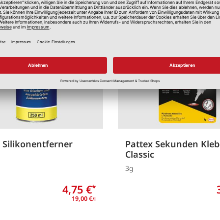
Merken
 Silikonentferner
Pattex Sekunden Klebe
Classic
3g
4,75 €
*
19,00 €
/l