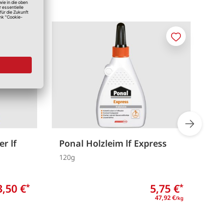
Merken
Merken
r lf
Ponal Holzleim lf Express
P
120g
W
3,50 €
5,75 €
*
*
47,92 €
/kg