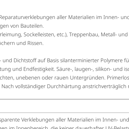
eparaturverklebungen aller Materialien im Innen- und
gen von Bauteilen.
eimung, Sockelleisten, etc.), Treppenbau, Metall- u
öchern und Rissen.
und Dichtstoff auf Basis silanterminierter Polymere f
ng und Endfestigkeit. Säure-, laugen-, silikon- und i
uchten, unebenen oder rauen Untergründen. Primerlos
l. Nach vollständiger Durchhärtung anstrichverträglic
parente Verklebungen aller Materialien im Innen- und
en im Innenbereich, die keiner dauerhafter UV-Belastu