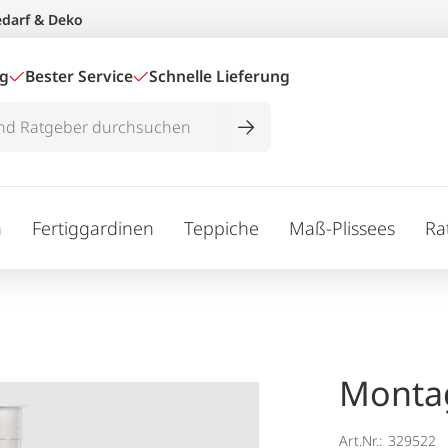
edarf & Deko
ig
Bester Service
Schnelle Lieferung
n
Fertiggardinen
Teppiche
Maß-Plissees
Ra
Monta
Art.Nr.:
329522