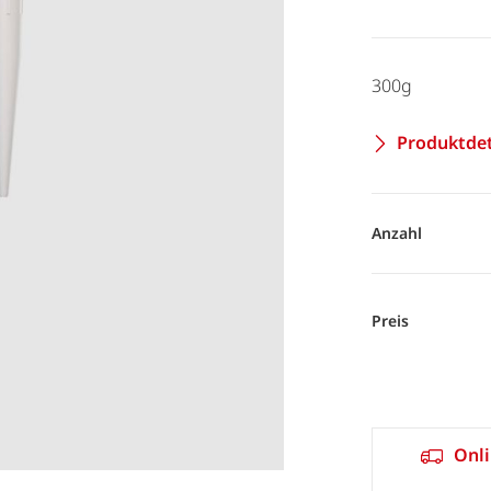
300g
Produktdet
Anzahl
Preis
Onli