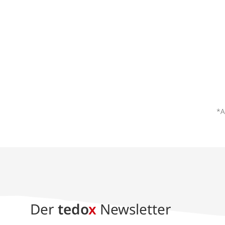
*A
Der
tedo
x
Newsletter