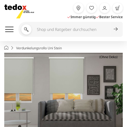
Zum
Inhalt
springen
Immer günstig
Bester Service
Shop
und
Ratgeber
Startseite
Verdunkelungsrollo Uni Stein
durchsuchen