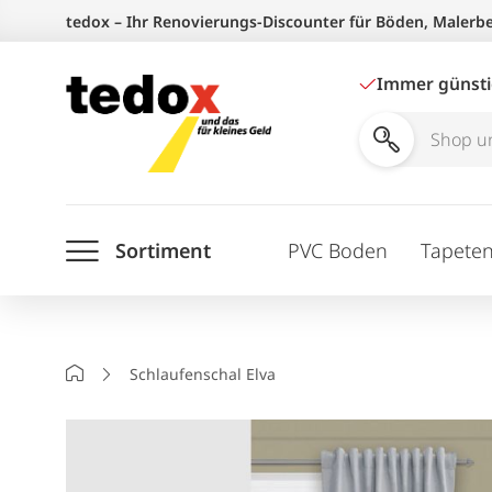
Zum
tedox – Ihr Renovierungs-Discounter für Böden, Malerb
Inhalt
springen
Immer günst
Shop
und
Ratgeber
Sortiment
PVC Boden
Tapete
durchsuchen
Startseite
Schlaufenschal Elva