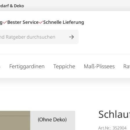
edarf & Deko
ig
Bester Service
Schnelle Lieferung
n
Fertiggardinen
Teppiche
Maß-Plissees
Ra
Schlau
Art.Nr.:
352904