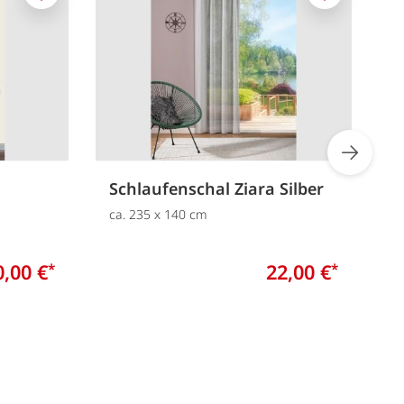
Merken
Merken
Schlaufenschal Ziara Silber
S
ca. 235 x 140 cm
c
0,00 €
22,00 €
*
*