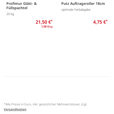
Profimur Glätt- &
Putz Auftragsroller 18cm
Füllspachtel
optimale Farbabgabe
20 kg
21,50 €
*
4,75 €
*
1,08 €
/kg
*Alle Preise in Euro, inkl. gesetzlicher Mehrwertsteuer, zzgl.
Versandkosten