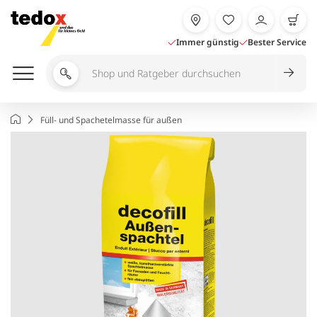
Zum
Inhalt
springen
Immer günstig
Bester Service
Shop
und
Ratgeber
Startseite
Füll- und Spachetelmasse für außen
durchsuchen