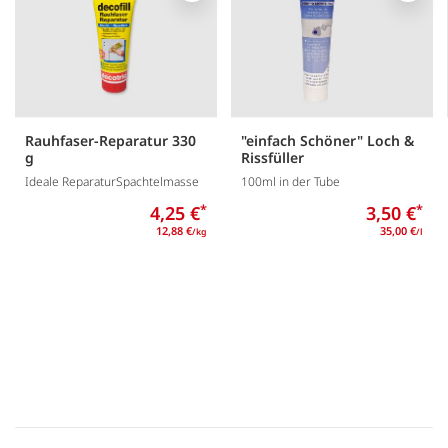
Rauhfaser-Reparatur 330
"einfach Schöner" Loch &
g
Rissfüller
Ideale ReparaturSpachtelmasse
100ml in der Tube
4,25 €
*
3,50 €
*
12,88 €
35,00 €
/kg
/l