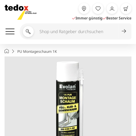
Zum
Inhalt
springen
Immer günstig
Bester Service
Shop
und
Ratgeber
Startseite
PU Montageschaum 1K
durchsuchen