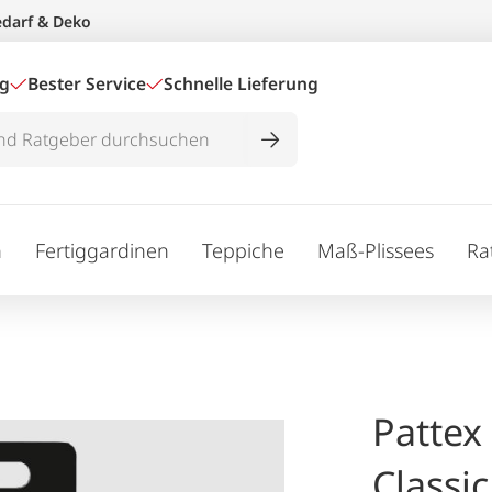
edarf & Deko
ig
Bester Service
Schnelle Lieferung
n
Fertiggardinen
Teppiche
Maß-Plissees
Ra
Pattex
Classic