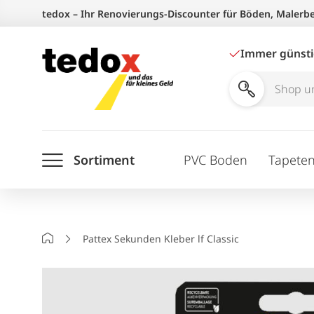
Zum
tedox – Ihr Renovierungs-Discounter für Böden, Malerb
Inhalt
springen
Immer günst
Shop
und
Ratgeber
Sortiment
PVC Boden
Tapete
durchsuchen
Startseite
Pattex Sekunden Kleber lf Classic