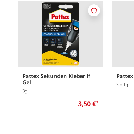
Merken
Pattex Sekunden Kleber lf
Pattex
Gel
3 x 1g
3g
3,50 €
*