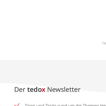
*A
Der
tedo
x
Newsletter
Tipps und Tricks rund um die Themen He