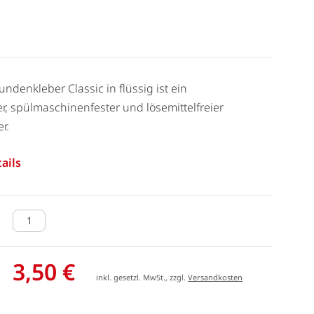
undenkleber Classic in flüssig ist ein
er, spülmaschinenfester und lösemittelfreier
r.
ails
3,50 €
inkl. gesetzl. MwSt., zzgl.
Versandkosten