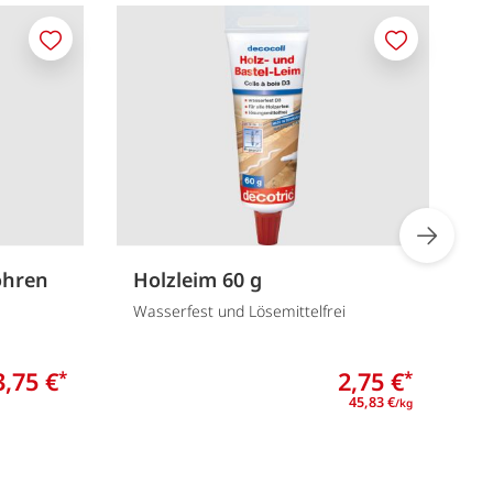
Merken
Merken
ohren
Holzleim 60 g
P
Wasserfest und Lösemittelfrei
5
3,75 €
2,75 €
*
*
45,83 €
/kg