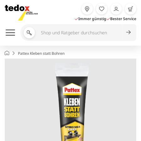
Zum
Inhalt
springen
Immer günstig
Bester Service
Shop
und
Ratgeber
Startseite
Pattex Kleben statt Bohren
durchsuchen