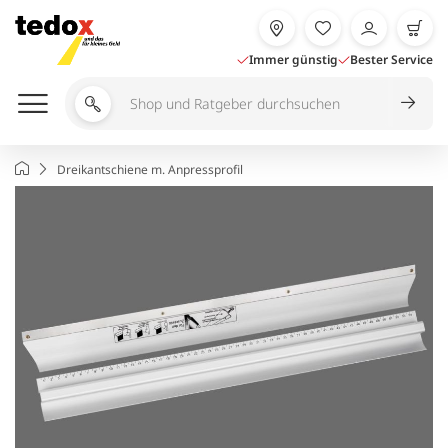
Zum
Inhalt
springen
Immer günstig
Bester Service
Shop
und
Ratgeber
Startseite
Dreikantschiene m. Anpressprofil
durchsuchen