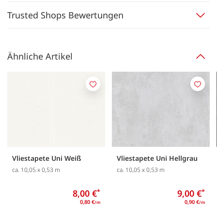
Trusted Shops Bewertungen
Ähnliche Artikel
Merken
Merk
Vliestapete Uni Weiß
Vliestapete Uni Hellgrau
ca. 10,05 x 0,53 m
ca. 10,05 x 0,53 m
8,00 €
*
9,00 €
*
0,80 €
0,90 €
/m
/m