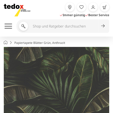
Zum
Inhalt
springen
Immer günstig
Bester Service
Shop
und
Ratgeber
Startseite
Papiertapete Blätter Grün, Anthrazit
durchsuchen