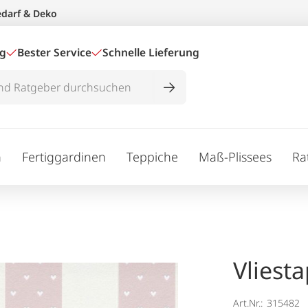
edarf & Deko
ig
Bester Service
Schnelle Lieferung
n
Fertiggardinen
Teppiche
Maß-Plissees
Ra
Vliest
Art.Nr.:
315482