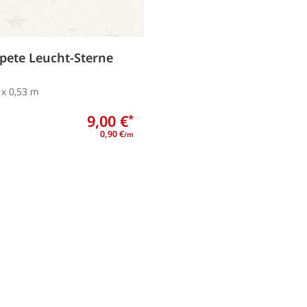
apete Leucht-Sterne
 x 0,53 m
9,00 €
*
0,90 €
/m