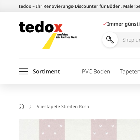
Zum
tedox – Ihr Renovierungs-Discounter für Böden, Malerb
Inhalt
springen
Immer günst
Shop
und
Ratgeber
Sortiment
PVC Boden
Tapete
durchsuchen
Startseite
Vliestapete Streifen Rosa