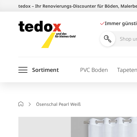
Zum
tedox – Ihr Renovierungs-Discounter für Böden, Malerb
Inhalt
springen
Immer günst
Shop
und
Ratgeber
Sortiment
PVC Boden
Tapete
durchsuchen
Startseite
Ösenschal Pearl Weiß