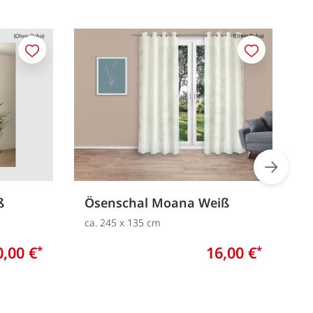
Merken
Merken
ß
Ösenschal Moana Weiß
Ö
ca. 245 x 135 cm
c
0,00 €
16,00 €
*
*