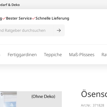
edarf & Deko
ig
Bester Service
Schnelle Lieferung
n
Fertiggardinen
Teppiche
Maß-Plissees
Ra
Ösensc
Art.Nr.:
371828