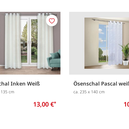
Merken
chal Inken Weiß
Ösenschal Pascal wei
x 135 cm
ca. 235 x 140 cm
13,00 €
1
*