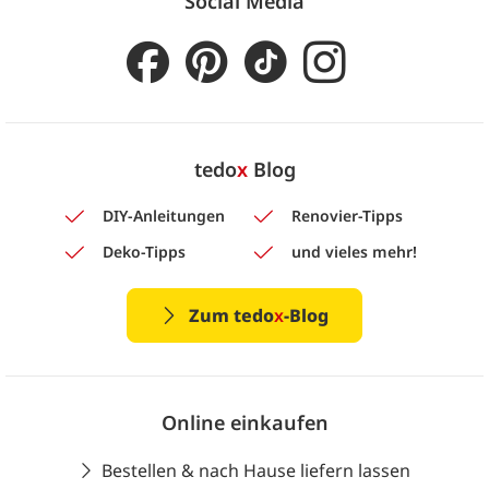
Social Media
tedo
x
Blog
DIY-Anleitungen
Renovier-Tipps
Deko-Tipps
und vieles mehr!
Zum tedo
x
-Blog
Online einkaufen
Bestellen & nach Hause liefern lassen