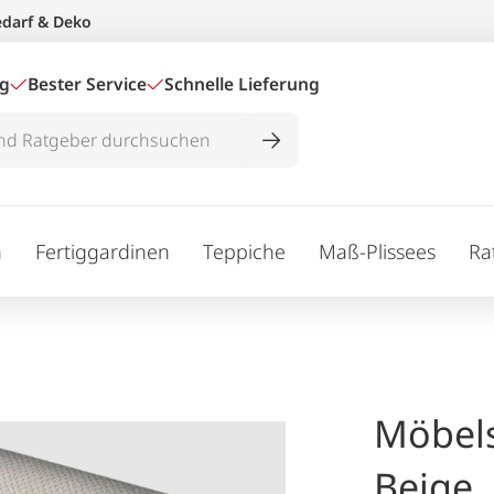
edarf & Deko
ig
Bester Service
Schnelle Lieferung
n
Fertiggardinen
Teppiche
Maß-Plissees
Ra
Möbels
Beige