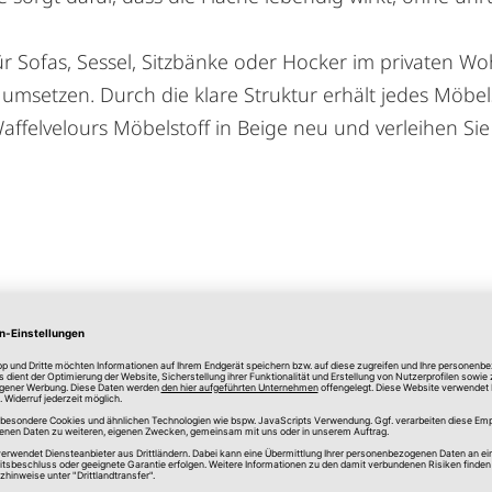
 für Sofas, Sessel, Sitzbänke oder Hocker im privaten W
umsetzen. Durch die klare Struktur erhält jedes Möbels
Waffelvelours Möbelstoff in Beige neu und verleihen Si
ei der ersten Wäsche.
ind aus Gründen unterschiedlicher Monitorfabrik
.000 Scheuertouren (Martindale) macht den Möbels
ereich.