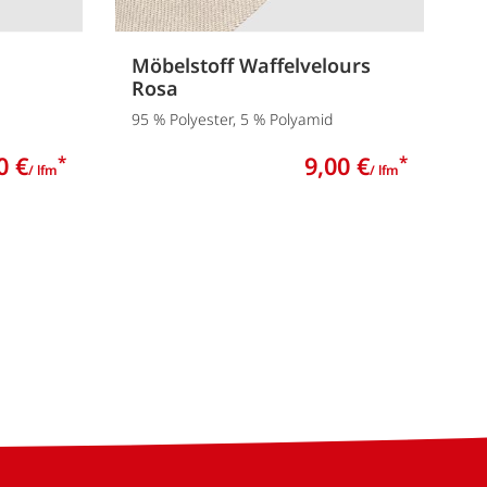
Möbelstoff Waffelvelours
Rosa
95 % Polyester, 5 % Polyamid
0 €
9,00 €
*
*
/ lfm
/ lfm