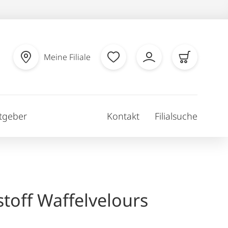
Meine Filiale
tgeber
Kontakt
Filialsuche
toff Waffelvelours