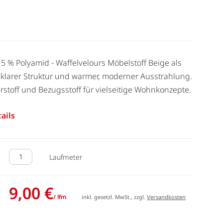
, 5 % Polyamid - Waffelvelours Möbelstoff Beige als
klarer Struktur und warmer, moderner Ausstrahlung.
erstoff und Bezugsstoff für vielseitige Wohnkonzepte.
ails
Laufmeter
9,00 €
/ lfm
inkl. gesetzl. MwSt., zzgl.
Versandkosten