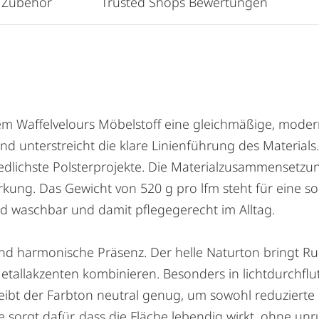
 Zubehör
Trusted Shops Bewertungen
esem Waffelvelours Möbelstoff eine gleichmäßige, mode
 unterstreicht die klare Linienführung des Materials. 
iedlichste Polsterprojekte. Die Materialzusammensetzu
rkung. Das Gewicht von 520 g pro lfm steht für eine so
 Grad waschbar und damit pflegegerecht im Alltag.
und harmonische Präsenz. Der helle Naturton bringt R
tallakzenten kombinieren. Besonders in lichtdurchflu
leibt der Farbton neutral genug, um sowohl reduzierte
che sorgt dafür, dass die Fläche lebendig wirkt, ohne un