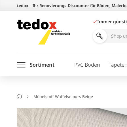
Zum
tedox – Ihr Renovierungs-Discounter für Böden, Malerb
Inhalt
springen
Immer günst
Shop
und
Ratgeber
Sortiment
PVC Boden
Tapete
durchsuchen
Startseite
Möbelstoff Waffelvelours Beige