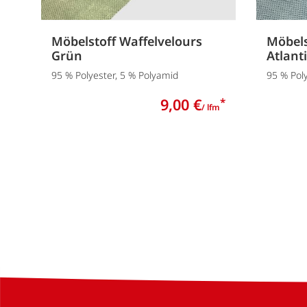
Möbelstoff Waffelvelours
Möbels
Grün
Atlant
95 % Polyester, 5 % Polyamid
95 % Pol
9,00 €
*
/ lfm