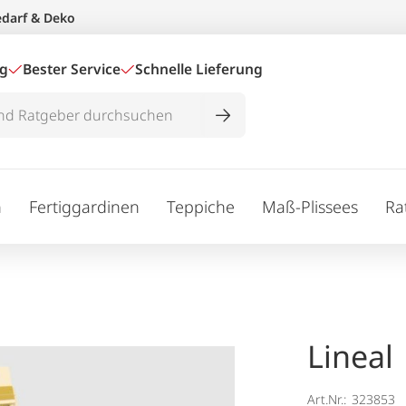
edarf & Deko
ig
Bester Service
Schnelle Lieferung
n
Fertiggardinen
Teppiche
Maß-Plissees
Ra
Lineal
Art.Nr.:
323853