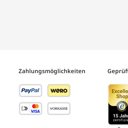
Zahlungs­möglich­keiten
Geprüft