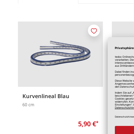
Merken
Kurvenlineal Blau
Muliti
Transp
60 cm
ca. 45 c
5,90 €
*