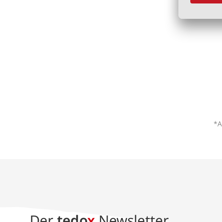
*A
Der
tedo
x
Newsletter