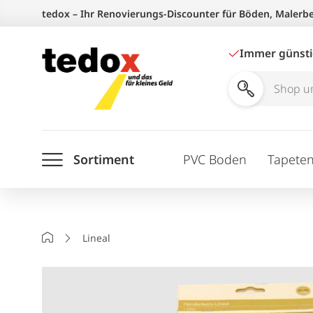
Zum
tedox – Ihr Renovierungs-Discounter für Böden, Malerb
Inhalt
springen
Immer günst
Shop
und
Ratgeber
Sortiment
PVC Boden
Tapete
durchsuchen
Startseite
Lineal