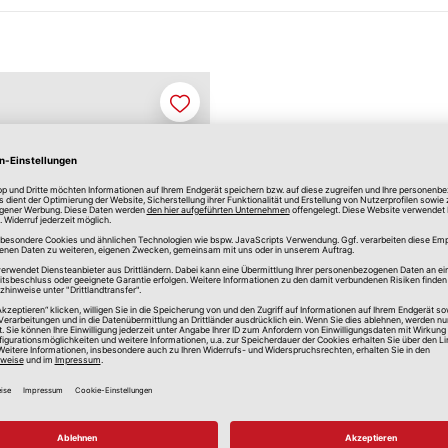
Merken
funktionslineal
arent
m lang
4,50 €
*