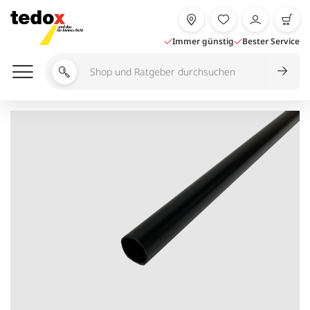
Zum
Inhalt
springen
Immer günstig
Bester Service
Shop
und
Ratgeber
durchsuchen