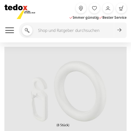
Zum
Inhalt
springen
Immer günstig
Bester Service
Shop
und
Ratgeber
durchsuchen