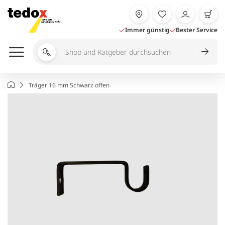
Zum
Inhalt
springen
Immer günstig
Bester Service
Shop
und
Ratgeber
Startseite
Träger 16 mm Schwarz offen
durchsuchen